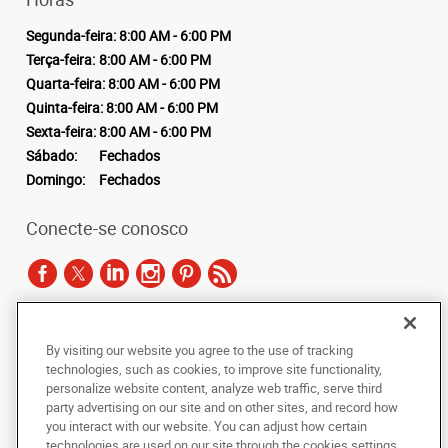
Segunda-feira:
8:00 AM - 6:00 PM
Terça-feira:
8:00 AM - 6:00 PM
Quarta-feira:
8:00 AM - 6:00 PM
Quinta-feira:
8:00 AM - 6:00 PM
Sexta-feira:
8:00 AM - 6:00 PM
Sábado:
Fechados
Domingo:
Fechados
Conecte-se conosco
De acordo com as leis de direitos autorais, esta documentação não pode ser
By visiting our website you agree to the use of tracking
copiada, fotocopiada, reproduzida, traduzida ou reduzida a qualquer meio
technologies, such as cookies, to improve site functionality,
eletrônico ou forma legível por máquina, no todo ou em parte, sem o
personalize website content, analyze web traffic, serve third
consentimento prévio por escrito da AlphaGraphics Brasil.
party advertising on our site and on other sites, and record how
you interact with our website. You can adjust how certain
Copyright © 2024 AlphaGraphics Printshops do Brasil. Todos os direitos
technologies are used on our site through the cookies settings