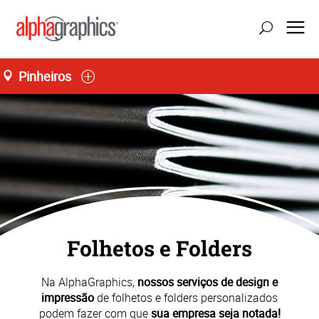
Pinheiros
atualizar localização
Seg-Sex 08:00 às 18:00
55 (11) 3035-3700
Folhetos e Folders
Na AlphaGraphics,
nossos serviços de design e
impressão
de folhetos e folders personalizados
podem fazer com que
sua empresa seja notada!