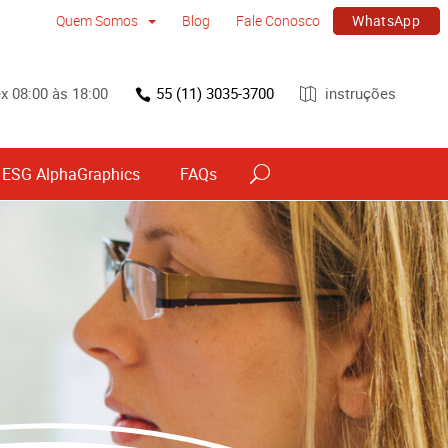
WhatsApp
Quem Somos
Blog
Fale Conosco
x 08:00 às 18:00
55 (11) 3035-3700
instruções
ESG AlphaGraphics
FAQs
vos
Sinalização por tipo e material