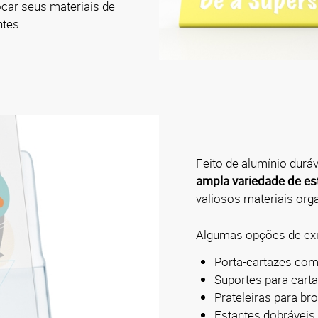
ocar seus materiais de
ntes.
Feito de alumínio durá
ampla variedade de es
valiosos materiais org
Algumas opções de exi
Porta-cartazes com
Suportes para cart
Prateleiras para b
Estantes dobráveis p