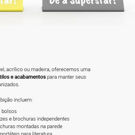
vel, acrílico ou madeira, oferecemos uma
tilos e acabamentos
para manter seus
anizados.
bição incluem:
 bolsos
azes e brochuras independentes
rochuras montadas na parede
ortáteis para literatura