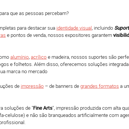
para que as pessoas percebam?
mpletas para destacar sua
identidade visual
, incluindo
Suport
ras
e pontos de venda, nossos expositores garantem
visibil
omo
alumínio
,
acrílico
e madeira, nossos suportes são perfe
ogos e folhetos.
Além disso, oferecemos soluções integrada
a sua marca no mercado
luções de
impressão
– de banners de
grandes formatos
a u
a soluções de "
Fine Arts
", impressão produzida com alta qual
lfa-celulose) e não são branqueados artificialmente com ag
rofissional.