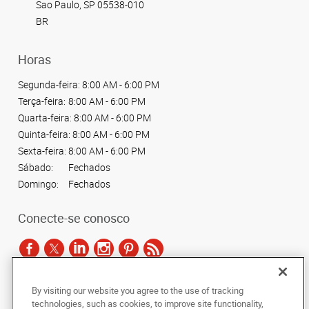
Sao Paulo, SP 05538-010
BR
Horas
Segunda-feira:
8:00 AM - 6:00 PM
Terça-feira:
8:00 AM - 6:00 PM
Quarta-feira:
8:00 AM - 6:00 PM
Quinta-feira:
8:00 AM - 6:00 PM
Sexta-feira:
8:00 AM - 6:00 PM
Sábado:
Fechados
Domingo:
Fechados
Conecte-se conosco
By visiting our website you agree to the use of tracking
De acordo com as leis de direitos autorais, esta documentação não pode ser
technologies, such as cookies, to improve site functionality,
copiada, fotocopiada, reproduzida, traduzida ou reduzida a qualquer meio