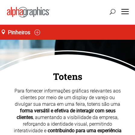
Pinheiros
atualizar localização
Seg-Sex 08:00 às 18:00
55 (11) 3035-3700
Totens
Para fornecer informações gráficas relevantes aos
clientes por meio de um display de varejo ou
divulgar sua marca em uma feira, totens são uma
forma versátil e efetiva de interagir com seus
clientes
, aumentando a visibilidade da empresa,
reforçando a identidade visual, permitindo
interatividade e
contribuindo para uma experiência