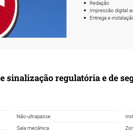
Redação
Impressão digital 
Entrega e instalaçã
e sinalização regulatória e de s
m
Não-ultrapasse
Ins
Sala mecânica
Zon