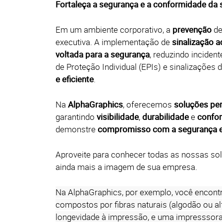
Fortaleça a segurança e a conformidade da 
Em um ambiente corporativo, a
prevenção
de
executiva.
A
implementação de
sinalização 
voltada para a segurança
, reduzindo inciden
de Proteção Individual (EPIs) e sinalizaçõe
e eficiente
.
Na
AlphaGraphics
, oferecemos
soluções per
garantindo
visibilidade
,
durabilidade
e
confo
demonstre
compromisso com a segurança e 
Aproveite para conhecer todas as nossas so
ainda mais a imagem de sua empresa.
Na AlphaGraphics, por exemplo, você encontr
compostos por fibras naturais (algodão ou a
longevidade à impressão, e uma impresssora 