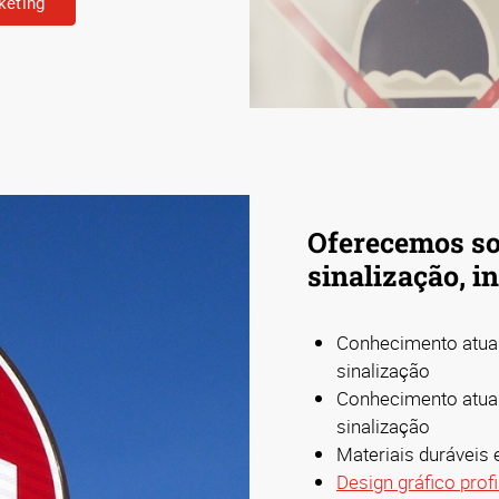
keting
Oferecemos so
sinalização, i
Conhecimento atual
sinalização
Conhecimento atual
sinalização
Materiais duráveis
Design gráfico prof