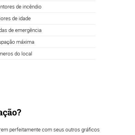
intores de incêndio
ores de idade
das de emergência
upação máxima
eros do local
ação?
rem perfeitamente com seus outros gráficos