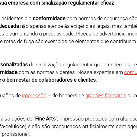
sua empresa com sinalização regulamentar eficaz
 acidentes e a
conformidade
com normas de segurança sã
adequada
não apenas atende às exigências legais, mas ta
tes e aumentando a produtividade.
Placas de advertência, in
s de rotas de fuga são exemplos de elementos que contribue
sonalizadas
de sinalização regulamentar que atendem às ne
rmidade
com as normas vigentes.
Nossa expertise em
comun
o bem-estar de colaboradores e clientes
.
luções de
impressão
– de banners de
grandes formatos
a u
a soluções de "
Fine Arts
", impressão produzida com alta qual
lfa-celulose) e não são branqueados artificialmente com ag
profissional.