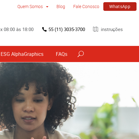
WhatsApp
Quem Somos
Blog
Fale Conosco
x 08:00 às 18:00
55 (11) 3035-3700
instruções
ESG AlphaGraphics
FAQs
vos
Sinalização por tipo e material