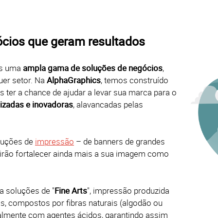
cios que geram resultados
os uma
ampla gama de soluções de negócios
,
uer setor. Na
AlphaGraphics
, temos construído
 ter a chance de ajudar a levar sua marca para o
izadas e inovadoras
, alavancadas pelas
luções de
impressão
– de banners de grandes
s irão fortalecer ainda mais a sua imagem como
a soluções de "
Fine Arts
", impressão produzida
is, compostos por fibras naturais (algodão ou
cialmente com agentes ácidos, garantindo assim