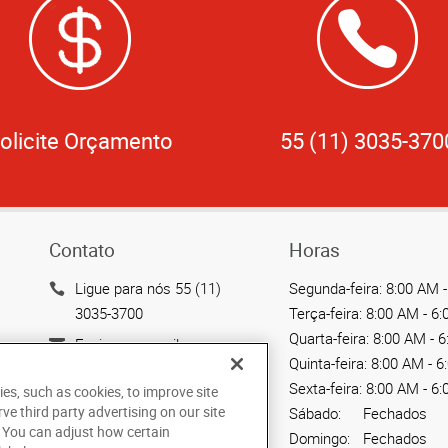
olicite Orçamento
55 (11) 3035-370
Contato
Horas
Ligue para nós 55 (11)
Segunda-feira:
8:00 AM -
3035-3700
Terça-feira:
8:00 AM - 6
Quarta-feira:
8:00 AM - 
Enviar um email
Quinta-feira:
8:00 AM - 6
Rua Julio Rebollo Perez,
Sexta-feira:
8:00 AM - 6
ies, such as cookies, to improve site
475 - Vila Sônia
rve third party advertising on our site
Sábado:
Fechados
Sao Paulo, SP 05538-010
. You can adjust how certain
Domingo:
Fechados