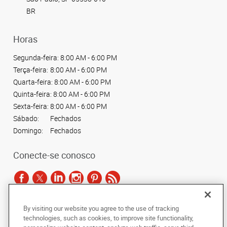
BR
Horas
Segunda-feira:
8:00 AM - 6:00 PM
Terça-feira:
8:00 AM - 6:00 PM
Quarta-feira:
8:00 AM - 6:00 PM
Quinta-feira:
8:00 AM - 6:00 PM
Sexta-feira:
8:00 AM - 6:00 PM
Sábado:
Fechados
Domingo:
Fechados
Conecte-se conosco
By visiting our website you agree to the use of tracking
De acordo com as leis de direitos autorais, esta documentação não pode ser
technologies, such as cookies, to improve site functionality,
copiada, fotocopiada, reproduzida, traduzida ou reduzida a qualquer meio