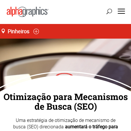
Pinheiros
atualizar localização
Seg-Sex 08:00 às 18:00
55 (11) 3035-3700
Otimização para Mecanismos
de Busca (SEO)
Uma estratégia de otimização de mecanismo de
busca (SEO) direcionada
aumentará o tráfego para