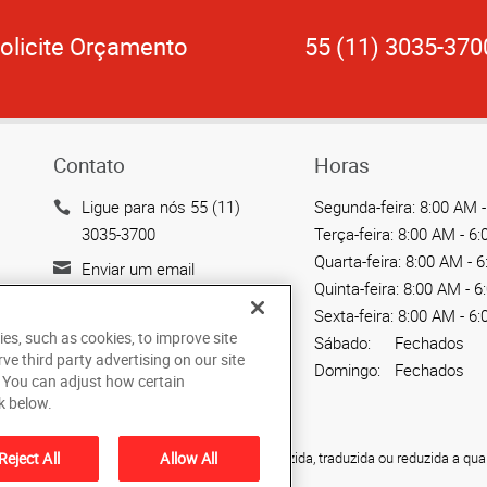
olicite Orçamento
55 (11) 3035-370
Contato
Horas
Ligue para nós 55 (11)
Segunda-feira:
8:00 AM -
3035-3700
Terça-feira:
8:00 AM - 6
Quarta-feira:
8:00 AM - 
Enviar um email
Quinta-feira:
8:00 AM - 6
Rua Julio Rebollo Perez,
Sexta-feira:
8:00 AM - 6
475 - Vila Sônia
ies, such as cookies, to improve site
Sábado:
Fechados
Sao Paulo, SP 05538-010
rve third party advertising on our site
Domingo:
Fechados
. You can adjust how certain
BR
k below.
ão não pode ser copiada, fotocopiada, reproduzida, traduzida ou reduzida a qua
Reject All
Allow All
haGraphics Brasil.