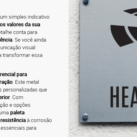
um simples indicativo
os valores da sua
talhe conta para
lência
.
Se você ainda
unicação visual
a transformar essa
rencial para
uração
.
Este metal
es personalizadas que
erior
.
Com
ção e opções
e uma
paleta
o
resistência
à corrosão
 essenciais para