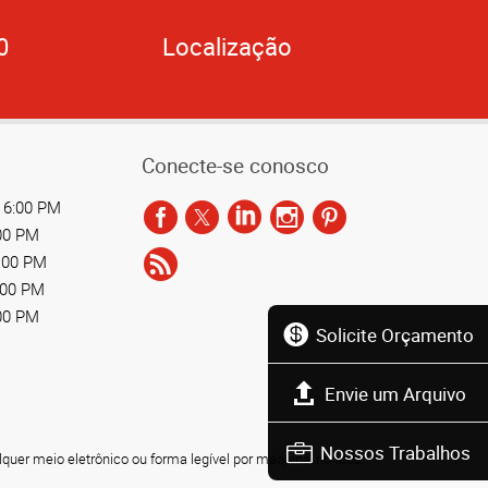
0
Localização
Conecte-se conosco
 6:00 PM
:00 PM
6:00 PM
:00 PM
:00 PM
Solicite Orçamento
Envie um Arquivo
Nossos Trabalhos
lquer meio eletrônico ou forma legível por máquina, no todo