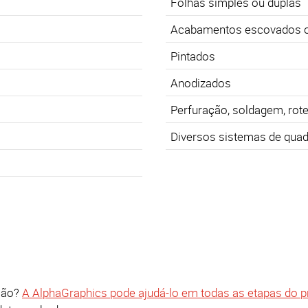
Folhas simples ou duplas
Acabamentos escovados ou
Pintados
Anodizados
Perfuração, soldagem, ro
Diversos sistemas de quad
ção?
A AlphaGraphics pode ajudá-lo em todas as etapas do 