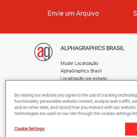
Envie um Arquivo
S
ALPHAGRAPHICS BRASIL
Mudar Localização
AlphaGraphics Brasil
Localização por estado
By visiting our website you agree to the use of tracking technolog
functionality, personalize website content, analyze web traffic, se
and on other sites, and record how you interact with our website
technologies are used on our site through the cookies settings lin
Cookie Settings
De acordo com as leis de direitos autorais, esta documentaç
ou em parte, sem o consentimento prévio por escrito da Alp