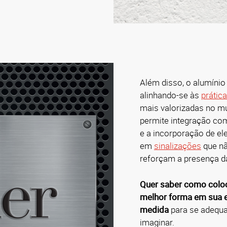
Além disso, o alumínio
alinhando-se às
prátic
mais valorizadas no m
permite integração co
e a incorporação de e
em
sinalizações
que nã
reforçam a presença d
Quer saber como coloca
melhor forma em sua
medida
para se adequa
imaginar.