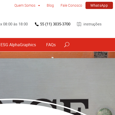
WhatsApp
Quem Somos
Blog
Fale Conosco
x 08:00 às 18:00
55 (11) 3035-3700
instruções
ESG AlphaGraphics
FAQs
vos
Sinalização por tipo e material