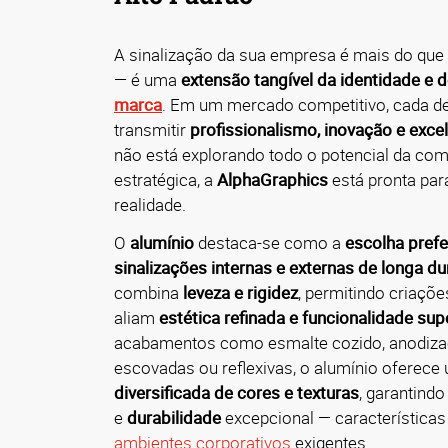
A sinalização da sua empresa é mais do que 
— é uma
extensão tangível da identidade e d
marca
.
Em um mercado competitivo, cada de
transmitir
profissionalismo, inovação e exce
não está explorando todo o potencial da com
estratégica, a
AlphaGraphics
está pronta par
realidade.
O
alumínio
destaca-se como a
escolha prefe
sinalizações internas e externas de longa d
combina
leveza e rigidez
, permitindo criaçõ
aliam
estética refinada e funcionalidade sup
acabamentos como esmalte cozido, anodiza
escovadas ou reflexivas, o alumínio oferec
diversificada de cores e texturas
, garantind
e
durabilidade
excepcional — características
ambientes corporativos
exigentes.