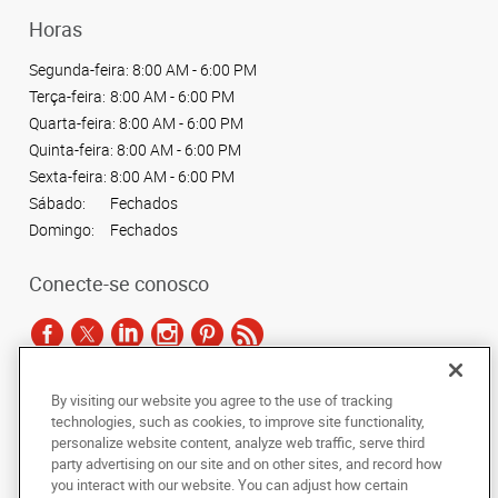
Horas
Segunda-feira:
8:00 AM - 6:00 PM
Terça-feira:
8:00 AM - 6:00 PM
Quarta-feira:
8:00 AM - 6:00 PM
Quinta-feira:
8:00 AM - 6:00 PM
Sexta-feira:
8:00 AM - 6:00 PM
Sábado:
Fechados
Domingo:
Fechados
Conecte-se conosco
By visiting our website you agree to the use of tracking
De acordo com as leis de direitos autorais, esta documentação não pode ser
technologies, such as cookies, to improve site functionality,
copiada, fotocopiada, reproduzida, traduzida ou reduzida a qualquer meio
personalize website content, analyze web traffic, serve third
eletrônico ou forma legível por máquina, no todo ou em parte, sem o
party advertising on our site and on other sites, and record how
consentimento prévio por escrito da AlphaGraphics Brasil.
you interact with our website. You can adjust how certain