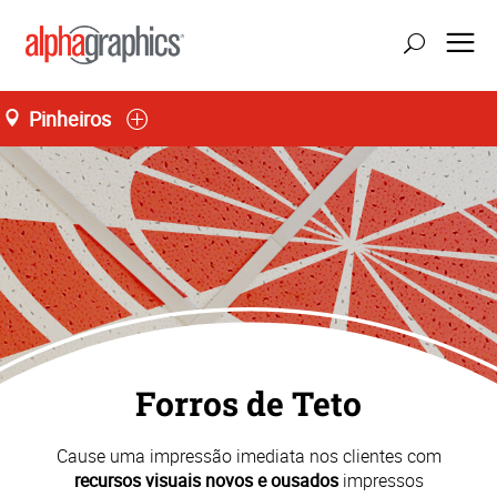
Pinheiros
atualizar localização
Seg-Sex 08:00 às 18:00
55 (11) 3035-3700
Forros de Teto
Cause uma impressão imediata nos clientes com
recursos visuais novos e ousados
impressos