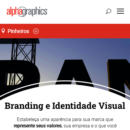
Pinheiros
atualizar localização
Seg-Sex 08:00 às 18:00
55 (11) 3035-3700
Branding e Identidade Visual
Estabeleça uma aparência para sua marca que
represente seus valores
, sua empresa e o que você