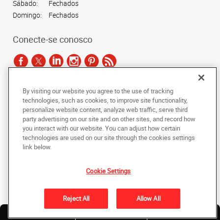
Sábado:
Fechados
Domingo:
Fechados
Conecte-se conosco
By visiting our website you agree to the use of tracking
De acordo com as leis de direitos autorais, esta documentação não pode ser
technologies, such as cookies, to improve site functionality,
copiada, fotocopiada, reproduzida, traduzida ou reduzida a qualquer meio
personalize website content, analyze web traffic, serve third
eletrônico ou forma legível por máquina, no todo ou em parte, sem o
party advertising on our site and on other sites, and record how
consentimento prévio por escrito da AlphaGraphics Brasil.
you interact with our website. You can adjust how certain
technologies are used on our site through the cookies settings
Copyright © 2024 AlphaGraphics Printshops do Brasil. Todos os direitos
link below.
reservados.
Rua Julio Rebollo Perez, 475 - Vila Sônia
,
Sao Paulo
,
Sao Paulo
05538-010
BR
Cookie Settings
De volta ao topo
Reject All
Allow All
Política de Privacidade
Solicite
Envie um
Nossos