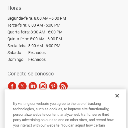
Horas
Segunda-feira:
8:00 AM - 6:00 PM
Terça-feira:
8:00 AM - 6:00 PM
Quarta-feira:
8:00 AM - 6:00 PM
Quinta-feira:
8:00 AM - 6:00 PM
Sexta-feira:
8:00 AM - 6:00 PM
Sábado:
Fechados
Domingo:
Fechados
Conecte-se conosco
By visiting our website you agree to the use of tracking
De acordo com as leis de direitos autorais, esta documentação não pode ser
technologies, such as cookies, to improve site functionality,
copiada, fotocopiada, reproduzida, traduzida ou reduzida a qualquer meio
personalize website content, analyze web traffic, serve third
eletrônico ou forma legível por máquina, no todo ou em parte, sem o
party advertising on our site and on other sites, and record how
consentimento prévio por escrito da AlphaGraphics Brasil.
you interact with our website. You can adjust how certain